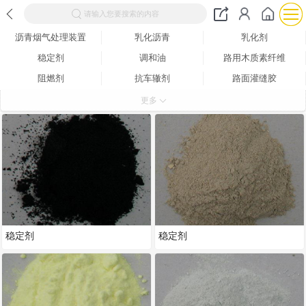
请输入您要搜索的内容
沥青烟气处理装置
乳化沥青
乳化剂
稳定剂
调和油
路用木质素纤维
阻燃剂
抗车辙剂
路面灌缝胶
彩色沥青
更多
稳定剂
稳定剂